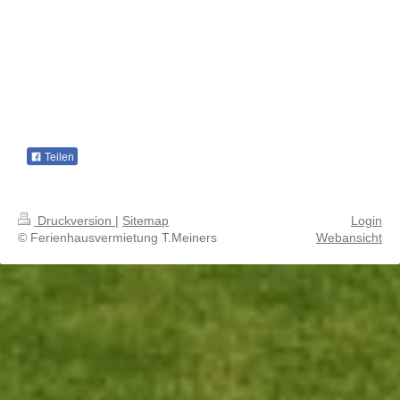
Teilen
Druckversion
|
Sitemap
Login
© Ferienhausvermietung T.Meiners
Webansicht