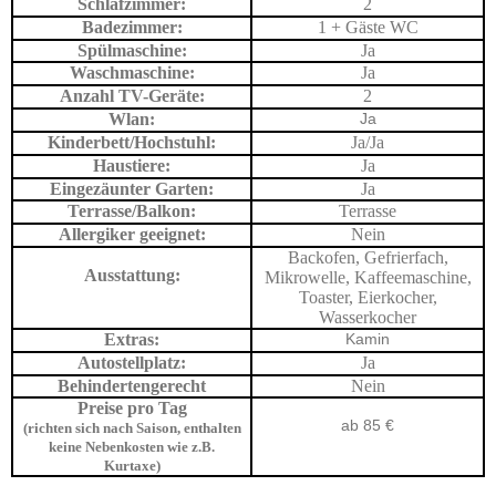
Schlafzimmer:
2
Badezimmer:
1 + Gäste WC
Spülmaschine:
Ja
Waschmaschine:
Ja
Anzahl TV-Geräte:
2
Wlan:
Ja
Kinderbett/Hochstuhl:
Ja/Ja
Haustiere:
Ja
Eingezäunter Garten:
Ja
Terrasse/Balkon:
Terrasse
Allergiker geeignet:
Nein
Backofen, Gefrierfach,
Ausstattung:
Mikrowelle, Kaffeemaschine,
Toaster, Eierkocher,
Wasserkocher
Extras:
Kamin
Autostellplatz:
Ja
Behindertengerecht
Nein
Preise pro Tag
ab 85 €
(richten sich nach Saison, enthalten
keine Nebenkosten wie z.B.
Kurtaxe)