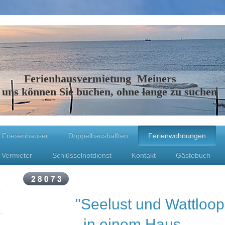
Ferienhausvermietung Meiners
 uns können Sie buchen, ohne lange zu suchen
Friesenhäuser
Doppelhaushälften
Ferienwohnungen
 Vermieter
Schlüsselnotdienst
Kontakt
Gästebuch
"Seelust und Wa
in einem Haus