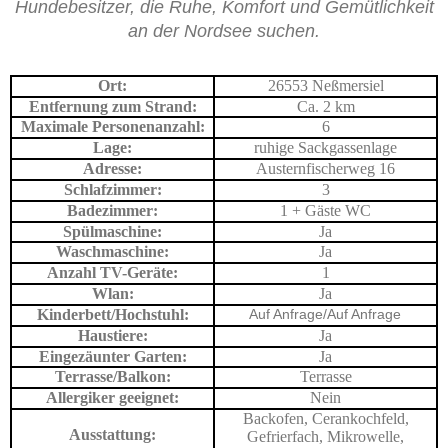
Hundebesitzer, die Ruhe, Komfort und Gemütlichkeit
an der Nordsee suchen.
Ort:
26553 Neßmersiel
Entfernung zum Strand:
Ca. 2 km
Maximale Personenanzahl:
6
Lage:
ruhige Sackgassenlage
Adresse:
Austernfischerweg 16
Schlafzimmer:
3
Badezimmer:
1 + Gäste WC
Spülmaschine:
Ja
Waschmaschine:
Ja
Anzahl TV-Geräte:
1
Wlan:
Ja
Kinderbett/Hochstuhl:
Auf Anfrage/Auf Anfrage
Haustiere:
Ja
Eingezäunter Garten:
Ja
Terrasse/Balkon:
Terrasse
Allergiker geeignet:
Nein
Backofen, Cerankochfeld,
Ausstattung:
Gefrierfach, Mikrowelle,