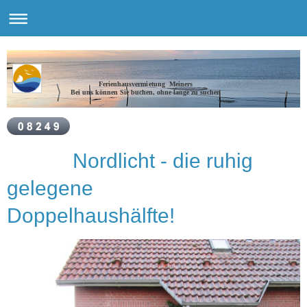
Ferienhausvermietung Meiners
Bei uns können Sie buchen, ohne lange zu suchen
Nordlicht - die ruhig
gelegene
Doppelhaushälfte!