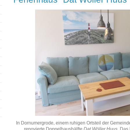
In Dornumergrode, einem ruhigen Ortsteil der Gemeinde
renovierte Doppelhaushälfte
Dat Wöller Huus
. Das 