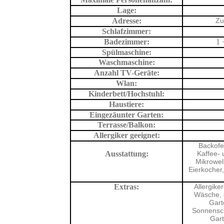
Lage:
Adresse:
Zu
Schlafzimmer:
Badezimmer:
1 
Spülmaschine:
Waschmaschine:
Anzahl TV-Geräte:
Wlan:
Kinderbett/Hochstuhl:
Haustiere:
Eingezäunter Garten:
Terrasse/Balkon:
Allergiker geeignet:
Backofe
Ausstattung:
Kaffee-
Mikrowel
Eierkocher,
Extras:
Allergike
Wäsche, 
Gart
Sonnensch
Gart