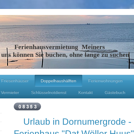
Ferienhausvermietung Meiners
 uns können Sie buchen, ohne lange zu suchen
Friesenhäuser
Doppelhaushälften
Ferienwohnungen
 Vermieter
Schlüsselnotdienst
Kontakt
Gästebuch
Urlaub in Dornumergro
Ferienhaus "Dat Wöller Huus"