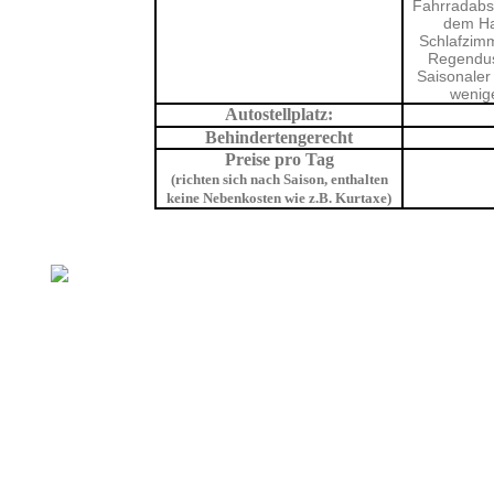
Fahrradabste
dem Ha
Schlafzimm
Regendus
Saisonaler
wenige
Autostellplatz:
Behindertengerecht
Preise pro Tag
(richten sich nach Saison, enthalten
keine Nebenkosten wie z.B. Kurtaxe)