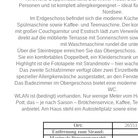
Personen und ist komplett allergikergeeignet – ideal f
Nordsee.
Im Erdgeschoss befindet sich die moderne Küche 
Spülmaschine sowie Kaffee- und Teemaschine. Der ko
mit großer Couchgarnitur und Esstisch lädt zum Verweil
direkt auf die möblierte Terrasse mit Sonnenschirm so
mit Waschmaschine rundet die unte
Über die Steintreppe erreichen Sie das Obergeschoss. 
Sie ein komfortables Doppelbett, ein Kleiderschrank u
Highlight ist die Fototapete mit Strandmotiv – hier wach
Das zweite Schlafzimmer verfügt über zwei Einzelbette
spezieller Allergikerwäsche ausgestattet, an den Fenste
Das Badezimmer im Obergeschoss bietet eine moderne 
WC.
WLAN ist (bedingt) vorhanden. Nur wenige Meter vom Hau
Pott
, das – je nach Saison – Brötchenservice, Kaffee, T
anbietet. Am Haus steht ein Autostellplatz sowie ein
Ort:
26553
Entfernung zum Strand:
Maximale Personenanzahl: