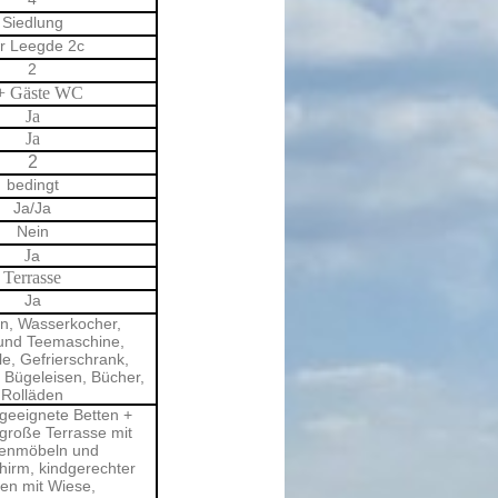
Siedlung
r Leegde 2c
2
+ Gäste WC
Ja
Ja
2
bedingt
Ja/Ja
Nein
J
a
Terrasse
Ja
n, Wasserkocher,
 und Teemaschine,
le, Gefrierschrank,
 Bügeleisen, Bücher,
Rolläden
rgeeignete Betten +
große Terrasse mit
enmöbeln und
irm, kindgerechter
en mit Wiese,