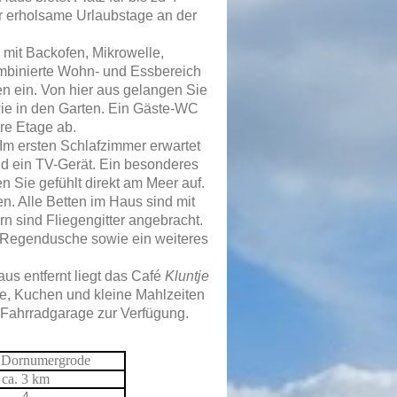
ür erholsame Urlaubstage an der
mit Backofen, Mikrowelle,
mbinierte Wohn- und Essbereich
en ein. Von hier aus gelangen Sie
wie in den Garten. Ein Gäste-WC
re Etage ab.
Im ersten Schlafzimmer erwartet
nd ein TV-Gerät. Ein besonderes
en Sie gefühlt direkt am Meer auf.
n. Alle Betten im Haus sind mit
rn sind Fliegengitter angebracht.
Regendusche sowie ein weiteres
s entfernt liegt das Café
Kluntje
ee, Kuchen und kleine Mahlzeiten
e Fahrradgarage zur Verfügung.
 Dornumergrode
ca. 3 km
4