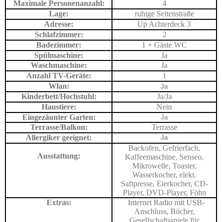
Maximale Personenanzahl:
4
Lage:
ruhige Seitenstraße
Adresse:
Up Achterdeck 3
Schlafzimmer:
2
Badezimmer:
1 + Gäste WC
Spülmaschine:
Ja
Waschmaschine:
Ja
Anzahl TV-Geräte:
1
Wlan:
Ja
Kinderbett/Hochstuhl:
Ja/Ja
Haustiere:
Nein
Eingezäunter Garten:
Ja
Terrasse/Balkon:
Terrasse
Allergiker geeignet:
Ja
Backofen, Gefrierfach,
Ausstattung:
Kaffeemaschine, Senseo,
Mikrowelle, Toaster,
Wasserkocher, elekt.
Saftpresse, Eierkocher, CD-
Player, DVD-Player, Föhn
Extras:
Internet Radio mit USB-
Anschluss, Bücher,
Gesellschaftsspiele für