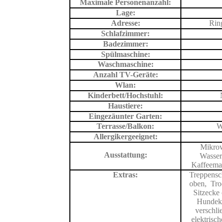
Maximale Personenanzahl:
Lage:
Adresse:
Rin
Schlafzimmer:
Badezimmer:
Spülmaschine:
Waschmaschine:
Anzahl TV-Geräte:
Wlan:
Kinderbett/Hochstuhl:
Haustiere:
Eingezäunter Garten:
Terrasse/Balkon:
W
Allergikergeeignet:
Mikrow
Ausstattung:
Wasser
Kaffeemas
Extras:
Treppensch
oben, Tro
Sitzecke 
Hundek
verschl
elektrisch