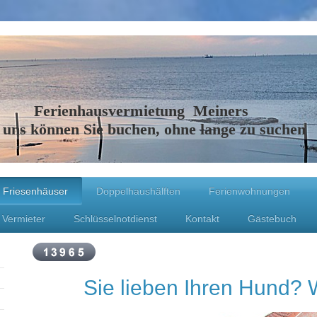
Ferienhausvermietung Meiners
 uns können Sie buchen, ohne lange zu suchen
Friesenhäuser
Doppelhaushälften
Ferienwohnungen
 Vermieter
Schlüsselnotdienst
Kontakt
Gästebuch
Sie lieben Ihren Hund