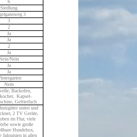
6
Siedlung
gelgansweg 3
3
2
Ja
Ja
2
Ja
Nein/Nein
Ja
Ja
intergarten
Nein
elle, Backofen,
kocher, Kapsel-
chine, Gefrierfach
utzgitter unten und
ckner, 2 TV Geräte,
oben im Flur, viele
örbe sowie große
ießbare Hundebox,
e Jalouisien in allen