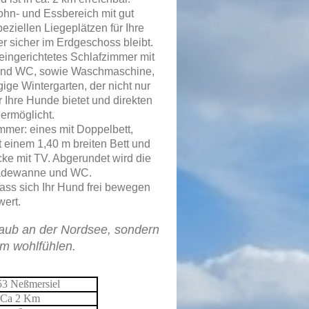
ohn- und Essbereich mit gut
ziellen Liegeplätzen für Ihre
er sicher im Erdgeschoss bleibt.
 eingerichtetes Schlafzimmer mit
 und WC, sowie Waschmaschine,
gige Wintergarten, der nicht nur
 Ihre Hunde bietet und direkten
ermöglicht.
mmer: eines mit Doppelbett,
 einem 1,40 m breiten Bett und
cke mit TV. Abgerundet wird die
Badewanne und WC.
dass sich Ihr Hund frei bewegen
ert.
laub an der Nordsee, sondern
um wohlfühlen.
53 Neßmersiel
Ca 2 Km