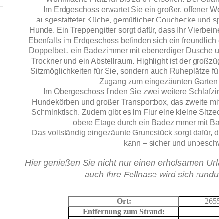
Im Erdgeschoss erwartet Sie ein großer, offener W
ausgestatteter Küche, gemütlicher Couchecke und spe
Hunde. Ein Treppengitter sorgt dafür, dass Ihr Vierbein
Ebenfalls im Erdgeschoss befinden sich ein freundlich
Doppelbett, ein Badezimmer mit ebenerdiger Dusche
Trockner und ein Abstellraum. Highlight ist der großzü
Sitzmöglichkeiten für Sie, sondern auch Ruheplätze für
Zugang zum eingezäunten Garten 
Im Obergeschoss finden Sie zwei weitere Schlafzi
Hundekörben und großer Transportbox, das zweite mit
Schminktisch. Zudem gibt es im Flur eine kleine Sitze
obere Etage durch ein Badezimmer mit 
Das vollständig eingezäunte Grundstück sorgt dafür, 
kann – sicher und unbeschw
Hier genießen Sie nicht nur einen erholsamen Ur
auch Ihre Fellnase wird sich rund
Ort:
265
Entfernung zum Strand: