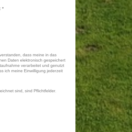
Captcha (Spam-Schutz-Code): *
nverstanden, dass meine in das
nen Daten elektronisch gespeichert
aufnahme verarbeitet und genutzt
ss ich meine Einwilligung jederzeit
ichnet sind, sind Pflichtfelder.