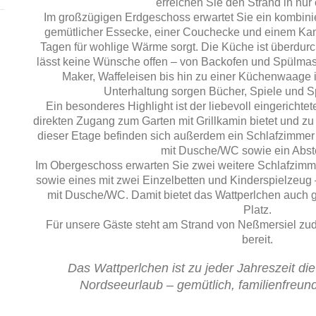
erreichen Sie den Strand in nur 
Im großzügigen Erdgeschoss erwartet Sie ein kombini
gemütlicher Essecke, einer Couchecke und einem Kam
Tagen für wohlige Wärme sorgt. Die Küche ist überdurch
lässt keine Wünsche offen – von Backofen und Spülmasc
Maker, Waffeleisen bis hin zu einer Küchenwaage is
Unterhaltung sorgen Bücher, Spiele und Sp
Ein besonderes Highlight ist der liebevoll eingerichte
direkten Zugang zum Garten mit Grillkamin bietet und zu
dieser Etage befinden sich außerdem ein Schlafzimmer
mit Dusche/WC sowie ein Abst
Im Obergeschoss erwarten Sie zwei weitere Schlafzimme
sowie eines mit zwei Einzelbetten und Kinderspielzeug
mit Dusche/WC. Damit bietet das Wattperlchen auch 
Platz.
Für unsere Gäste steht am Strand von Neßmersiel zud
bereit.
Das
Wattperlchen
ist zu jeder Jahreszeit di
Nordseeurlaub – gemütlich, familienfreund