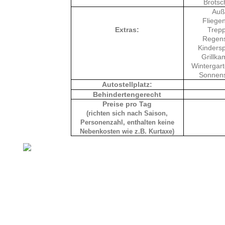
Brots
Auß
Fliegen
Extras:
Trepp
Regens
Kindersp
Grillka
Wintergart
Sonnens
Autostellplatz:
Behindertengerecht
Preise pro Tag
(richten sich nach Saison,
Personenzahl, enthalten keine
Nebenkosten wie z.B. Kurtaxe)