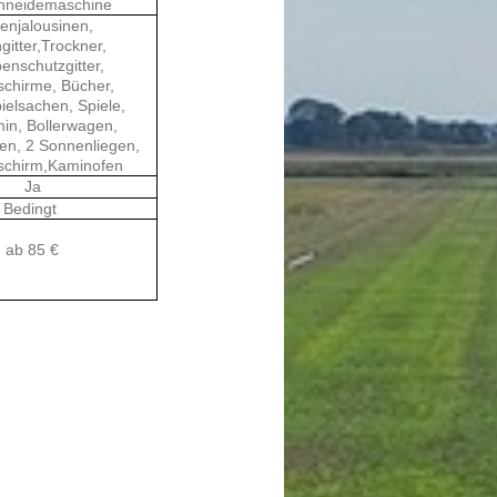
chneidemaschine
enjalousinen,
gitter,Trockner,
enschutzgitter,
chirme, Bücher,
ielsachen, Spiele,
min, Bollerwagen,
en, 2 Sonnenliegen,
chirm,Kaminofen
Ja
Bedingt
ab 85 €