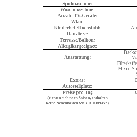
Spülmaschine:
Waschmaschine:
Anzahl TV-Geräte:
Wlan:
Kinderbett/Hochstuhl:
Au
Haustiere:
Terrasse/Balkon:
Allergikergeeignet:
Backof
Ausstattung:
Wa
Filterkaff
Mixer, Sp
Extras:
B
Autostellplatz:
Preise pro Tag
a
(richten sich nach Saison, enthalten
keine Nebenkosten wie z.B. Kurtaxe)