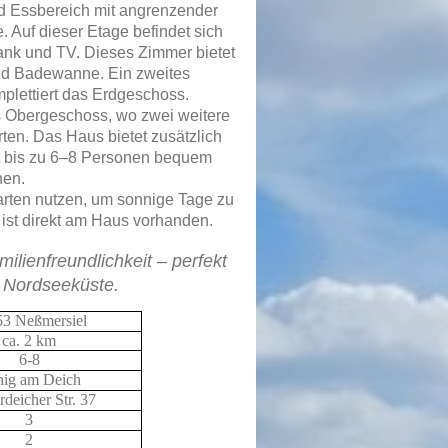
d Essbereich mit angrenzender
 Auf dieser Etage befindet sich
ank und TV. Dieses Zimmer bietet
nd Badewanne. Ein zweites
lettiert das Erdgeschoss.
s Obergeschoss, wo zwei weitere
ten. Das Haus bietet zusätzlich
 bis zu 6–8 Personen bequem
nen.
rten nutzen, um sonnige Tage zu
z ist direkt am Haus vorhanden.
lienfreundlichkeit – perfekt
r Nordseeküste.
53 Neßmersiel
ca. 2 km
6-8
ig am Deich
rdeicher Str. 37
3
2