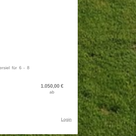
siel für 6 - 8
1.050,00
€
ab
Login