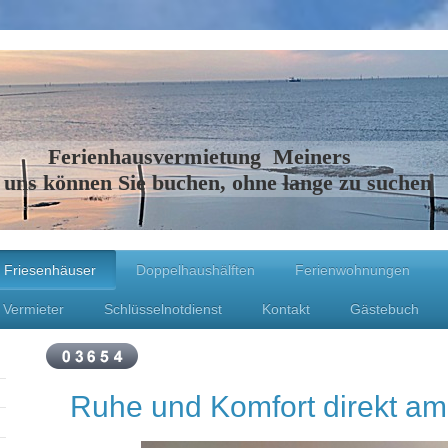
Ferienhausvermietung Meiners
 uns können Sie buchen, ohne lange zu suchen
Friesenhäuser
Doppelhaushälften
Ferienwohnungen
 Vermieter
Schlüsselnotdienst
Kontakt
Gästebuch
Ruhe und Komfort direkt am