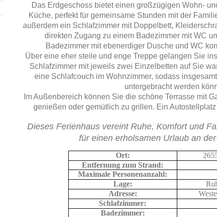
Das Erdgeschoss bietet einen großzügigen Wohn- un
Küche, perfekt für gemeinsame Stunden mit der Familie.
außerdem ein Schlafzimmer mit Doppelbett, Kleiderschr
direkten Zugang zu einem Badezimmer mit WC u
Badezimmer mit ebenerdiger Dusche und WC komp
Über eine eher steile und enge Treppe gelangen Sie in
Schlafzimmer mit jeweils zwei Einzelbetten auf Sie war
eine Schlafcouch im Wohnzimmer, sodass insgesamt
untergebracht werden kön
Im Außenbereich können Sie die schöne Terrasse mit Ga
genießen oder gemütlich zu grillen. Ein Autostellplat
Dieses Ferienhaus vereint Ruhe, Komfort und Fami
für einen erholsamen Urlaub an de
Ort:
265
Entfernung zum Strand:
Maximale Personenanzahl:
Lage:
Ruh
Adresse:
Weste
Schlafzimmer:
Badezimmer: