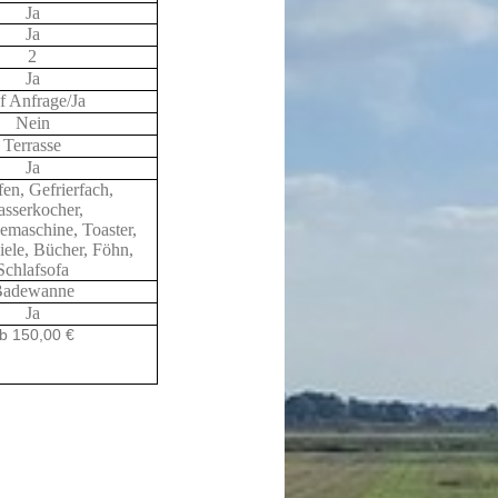
Ja
Ja
2
Ja
f Anfrage/Ja
Nein
Terrasse
Ja
en, Gefrierfach,
sserkocher,
eemaschine, Toaster,
iele, Bücher, Föhn,
Schlafsofa
adewanne
Ja
b 150,00 €